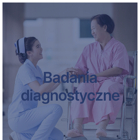
Przejdź
do
treści
Badania
diagnostyczne